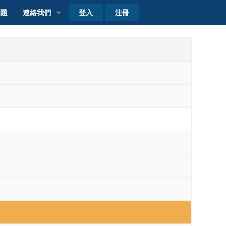
登入
注冊
問題
連絡我們
客戶查詢
自取點加盟
費
費