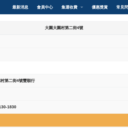
最新消息
會員中心
集運收費
優惠獎賞
常見
轉運香港
集運介紹
大圍大圍村第二街4號
轉運澳門
集運教學
集運介紹
轉運台灣
派送服務和收費
集運教學
集運介紹
轉運新加坡
自取點取件服務和收
服務和收費
集運教學
集運介紹
轉運馬來西亞
智能櫃取件服務和收
服務和收費
集運教學
集運介紹
村第二街4號豐順行
轉運其他國家
服務和收費
集運教學
集運介紹
0-1830
服務和收費
集運教學
服務和收費