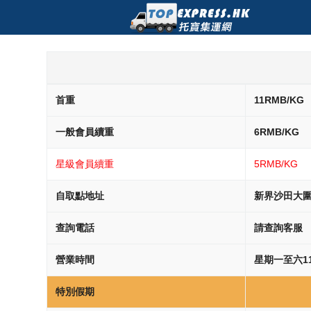
首重
11RMB/KG
一般會員續重
6RMB/KG
星級會員續重
5RMB/KG
自取點地址
新界沙田大圍
查詢電話
請查詢客服
營業時間
星期一至六113
特別假期