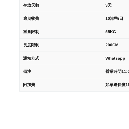
存放天數
3天
逾期收費
10港幣/日
重量限制
55KG
長度限制
200CM
通知方式
Whatsapp
備注
營業時間11:
附加費
如單邊長度1